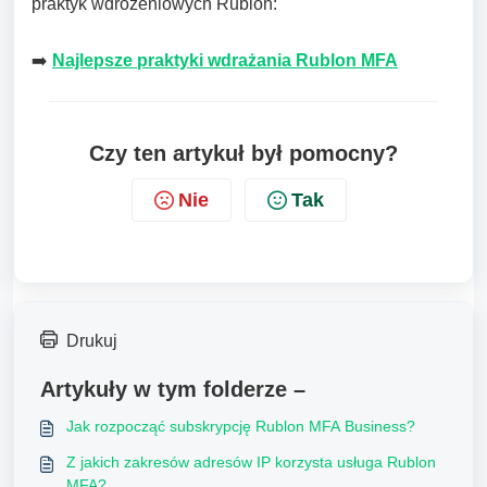
praktyk wdrożeniowych Rublon:
➡️
Najlepsze praktyki wdrażania Rublon MFA
Czy ten artykuł był pomocny?
Nie
Tak
Drukuj
Artykuły w tym folderze –
Jak rozpocząć subskrypcję Rublon MFA Business?
Z jakich zakresów adresów IP korzysta usługa Rublon
MFA?