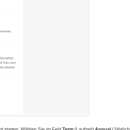
nt starten. Wählen Sie im Feld
Term
(Laufzeit)
Annual
(Jährlich