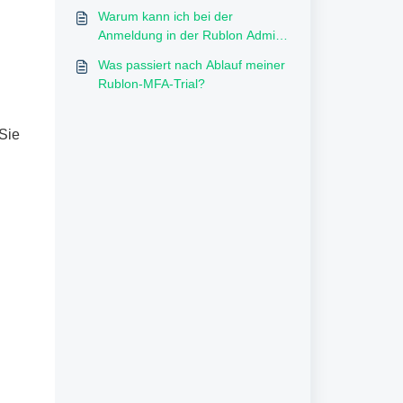
Warum kann ich bei der
Anmeldung in der Rublon Admin
Console die
Was passiert nach Ablauf meiner
Authentifizierungsmethode SMS-
Rublon-MFA-Trial?
Passcode nicht auswählen?
Sie