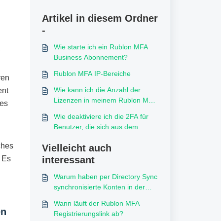
Artikel in diesem Ordner
-
Wie starte ich ein Rublon MFA
,
Business Abonnement?
Rublon MFA IP-Bereiche
ren
Wie kann ich die Anzahl der
ent
Lizenzen in meinem Rublon MFA
hes
Abonnement ändern?
Wie deaktiviere ich die 2FA für
Benutzer, die sich aus dem
lokalen Netzwerk
ches
Vielleicht auch
authentifizieren?
. Es
interessant
Warum haben per Directory Sync
synchronisierte Konten in der
Rublon Admin Console weiterhin
Wann läuft der Rublon MFA
den Status "Bypass"?
en
Registrierungslink ab?