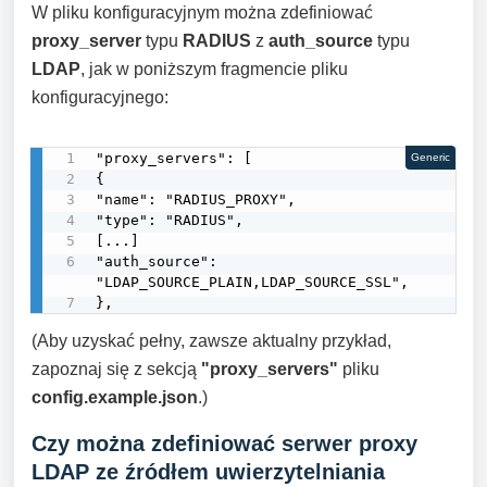
W pliku konfiguracyjnym można zdefiniować
proxy_server
typu
RADIUS
z
auth_source
typu
LDAP
, jak w poniższym fragmencie pliku
konfiguracyjnego:
"proxy_servers": [

Generic
{

"name": "RADIUS_PROXY",

"type": "RADIUS",

[...]

"auth_source": 
"LDAP_SOURCE_PLAIN,LDAP_SOURCE_SSL",

},
(Aby uzyskać pełny, zawsze aktualny przykład,
zapoznaj się z sekcją
"proxy_servers"
pliku
config.example.json
.)
Czy można zdefiniować serwer proxy
LDAP ze źródłem uwierzytelniania