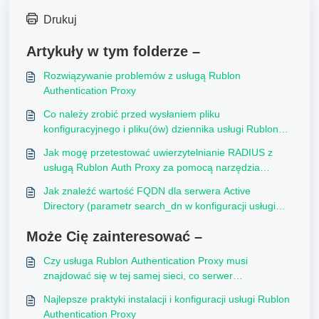
Drukuj
Artykuły w tym folderze –
Rozwiązywanie problemów z usługą Rublon
Authentication Proxy
Co należy zrobić przed wysłaniem pliku
konfiguracyjnego i pliku(ów) dziennika usługi Rublon
Authentication Proxy?
Jak mogę przetestować uwierzytelnianie RADIUS z
usługą Rublon Auth Proxy za pomocą narzędzia
NTRadPing?
Jak znaleźć wartość FQDN dla serwera Active
Directory (parametr search_dn w konfiguracji usługi
Rublon Auth Proxy)?
Może Cię zainteresować –
Czy usługa Rublon Authentication Proxy musi
znajdować się w tej samej sieci, co serwer
RADIUS/LDAP(S), czy może to być serwer w chmurze
Najlepsze praktyki instalacji i konfiguracji usługi Rublon
z odpowiednimi opcjami dostępu?
Authentication Proxy