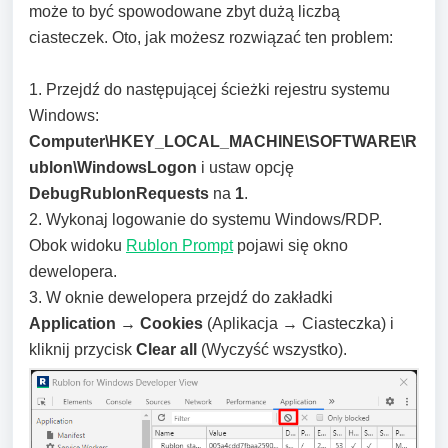
może to być spowodowane zbyt dużą liczbą
ciasteczek. Oto, jak możesz rozwiązać ten problem:
1. Przejdź do następującej ścieżki rejestru systemu
Windows:
Computer\HKEY_LOCAL_MACHINE\SOFTWARE\R
ublon\WindowsLogon
i ustaw opcję
DebugRublonRequests
na
1
.
2. Wykonaj logowanie do systemu Windows/RDP.
Obok widoku
Rublon Prompt
pojawi się okno
dewelopera.
3. W oknie dewelopera przejdź do zakładki
Application → Cookies
(Aplikacja → Ciasteczka) i
kliknij przycisk
Clear all
(Wyczyść wszystko).