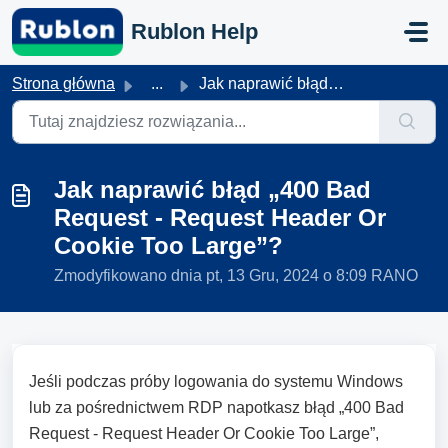
Przejdź do głównej treści
Rublon Help
Strona główna
...
Jak naprawić błąd „400 Bad Request - Request Header Or Co...
Jak naprawić błąd „400 Bad
Request - Request Header Or
Cookie Too Large”?
Zmodyfikowano dnia pt, 13 Gru, 2024 o 8:09 RANO
Jeśli podczas próby logowania do systemu Windows
lub za pośrednictwem RDP napotkasz błąd „400 Bad
Request - Request Header Or Cookie Too Large”,