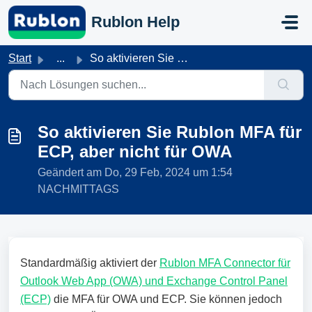
Zum hauptsächlichen Inhalt gehen
Rublon Help
Start
...
So aktivieren Sie Rublon MFA für ECP, aber nicht für OWA
So aktivieren Sie Rublon MFA für
ECP, aber nicht für OWA
Geändert am Do, 29 Feb, 2024 um 1:54
NACHMITTAGS
Standardmäßig aktiviert der
Rublon MFA Connector für
Outlook Web App (OWA) und Exchange Control Panel
(ECP)
die MFA für OWA und ECP. Sie können jedoch