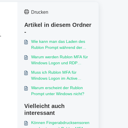
Drucken
Artikel in diesem Ordner
-
,
Wie kann man das Laden des
Rublon Prompt während der
Windows Logon und RDP
Warum werden Rublon MFA für
beschleunigen?
Windows Logon und RDP
Anmeldungen mit der Client-IP-
Muss ich Rublon MFA für
Adresse 0.0.0.0 gemeldet?
Windows Logon im Active
Directory oder auf jedem VM
Warum erscheint der Rublon
Server installieren?
Prompt unter Windows nicht?
Vielleicht auch
interessant
Können Fingerabdrucksensoren