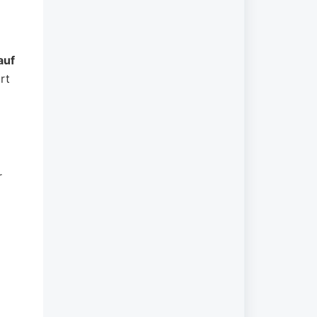
auf
rt
r