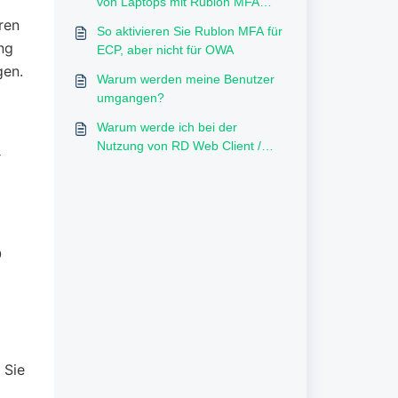
von Laptops mit Rublon MFA
verwendet werden?
ren
So aktivieren Sie Rublon MFA für
ng
ECP, aber nicht für OWA
gen.
Warum werden meine Benutzer
umgangen?
Warum werde ich bei der
Nutzung von RD Web Client /
-
Access zweimal nach MFA
gefragt?
O
 Sie