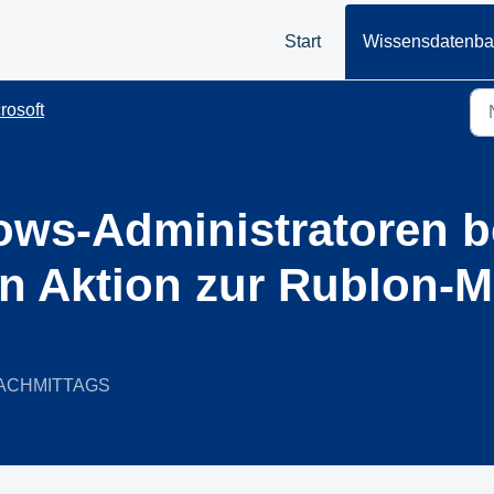
Start
Wissensdatenb
rosoft
s-Administratoren be
en Aktion zur Rublon-M
9 NACHMITTAGS