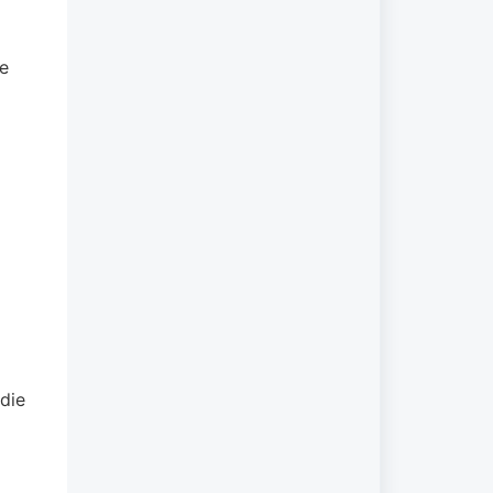
ie
n
die