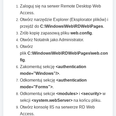
Zaloguj się na serwer Remote Desktop Web
Access.
Otwórz narzędzie Explorer (Eksplorator plików) i
przejdź do
C:\Windows\Web\RDWeb\Pages
.
Zrób kopię zapasową pliku
web.config
.
Otwórz Notatnik jako Administrator.
Otwórz
plik
C:\Windows\Web\RDWeb\Pages\web.con
fig
.
Zakomentuj sekcję
<authentication
mode=”Windows”/>
.
Odkomentuj sekcję
<authentication
mode=”Forms”>
.
Odkomentuj sekcje
<modules>
i
<security>
w
sekcji
<system.webServer>
na końcu pliku.
Otwórz konsolę IIS na serwerze RD Web
Access.