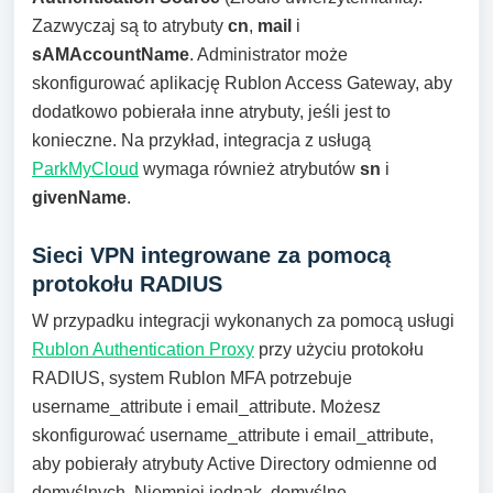
Zazwyczaj są to atrybuty
cn
,
mail
i
sAMAccountName
. Administrator może
skonfigurować aplikację Rublon Access Gateway, aby
dodatkowo pobierała inne atrybuty, jeśli jest to
konieczne. Na przykład, integracja z usługą
ParkMyCloud
wymaga również atrybutów
sn
i
givenName
.
Sieci VPN integrowane za pomocą
protokołu RADIUS
W przypadku integracji wykonanych za pomocą usługi
Rublon Authentication Proxy
przy użyciu protokołu
RADIUS, system Rublon MFA potrzebuje
username_attribute i email_attribute. Możesz
skonfigurować username_attribute i email_attribute,
aby pobierały atrybuty Active Directory odmienne od
domyślnych. Niemniej jednak, domyślne