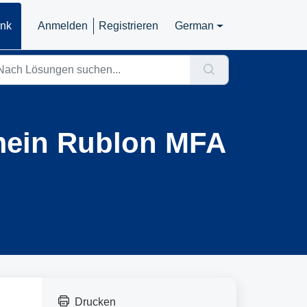
ank
Anmelden
Registrieren
German
mein Rublon MFA
Drucken